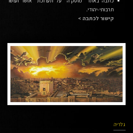
כתבה באתר "מוטק'ה" על תערוכת "אושר ועושר
תרבותי-יהודי.
קישור לכתבה >
גלריה